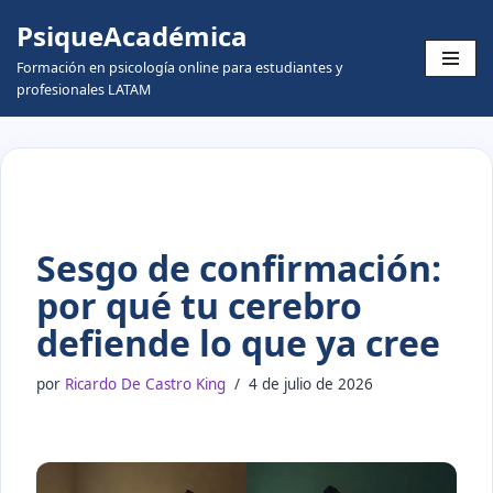
PsiqueAcadémica
Skip
Formación en psicología online para estudiantes y
to
profesionales LATAM
content
Sesgo de confirmación:
por qué tu cerebro
defiende lo que ya cree
por
Ricardo De Castro King
4 de julio de 2026