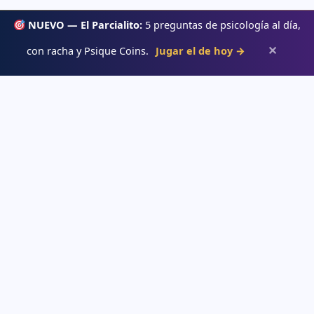
NUEVO — El Parcialito:
5 preguntas de psicología al día,
✕
con racha y Psique Coins.
Jugar el de hoy →
Psiqueacadémica
Recursos abiertos de psicología, salud mental y desarrollo humano
para estudiar con claridad.
APRENDE
→ Blog
→ Temas de psicología
→ Glosario