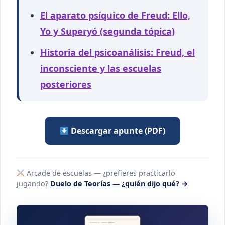
El aparato psíquico de Freud: Ello,
Yo y Superyó (segunda tópica)
Historia del psicoanálisis: Freud, el
inconsciente y las escuelas
posteriores
Descargar apunte (PDF)
Arcade de escuelas — ¿prefieres practicarlo
jugando?
Duelo de Teorías — ¿quién dijo qué? →