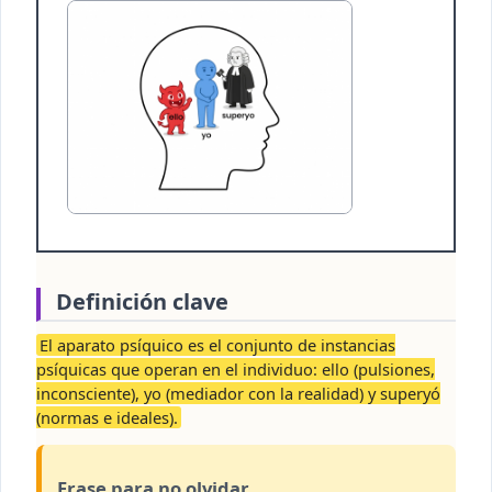
Definición clave
El aparato psíquico es el conjunto de instancias
psíquicas que operan en el individuo: ello (pulsiones,
inconsciente), yo (mediador con la realidad) y superyó
(normas e ideales).
Frase para no olvidar