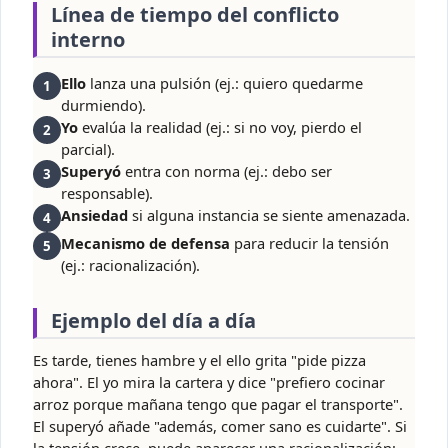
Línea de tiempo del conflicto
interno
Ello
lanza una pulsión (ej.: quiero quedarme
1
durmiendo).
Yo
evalúa la realidad (ej.: si no voy, pierdo el
2
parcial).
Superyó
entra con norma (ej.: debo ser
3
responsable).
Ansiedad
si alguna instancia se siente amenazada.
4
Mecanismo de defensa
para reducir la tensión
5
(ej.: racionalización).
Ejemplo del día a día
Es tarde, tienes hambre y el ello grita "pide pizza
ahora". El yo mira la cartera y dice "prefiero cocinar
arroz porque mañana tengo que pagar el transporte".
El superyó añade "además, comer sano es cuidarte". Si