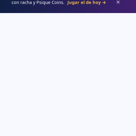
✕
con racha y Psique Coins.
Jugar el de hoy →
Psiqueacadémica
Recursos abiertos de psicología, salud mental y desarrollo humano
para estudiar con claridad.
APRENDE
→ Blog
→ Temas de psicología
→ Glosario
→ Juegos interactivos
→ Tests de psicología