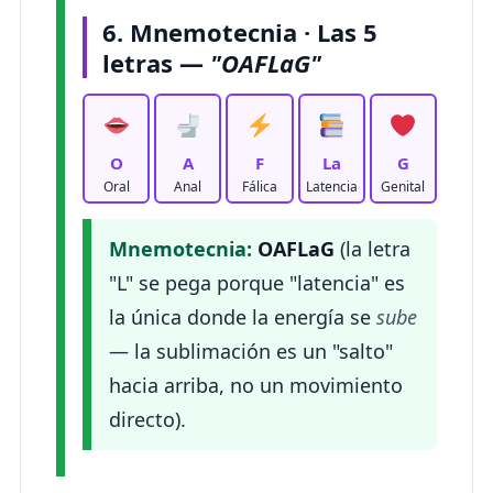
6. Mnemotecnia · Las 5
letras —
"OAFLaG"
O
A
F
La
G
Oral
Anal
Fálica
Latencia
Genital
Mnemotecnia:
OAFLaG
(la letra
"L" se pega porque "latencia" es
la única donde la energía se
sube
— la sublimación es un "salto"
hacia arriba, no un movimiento
directo).