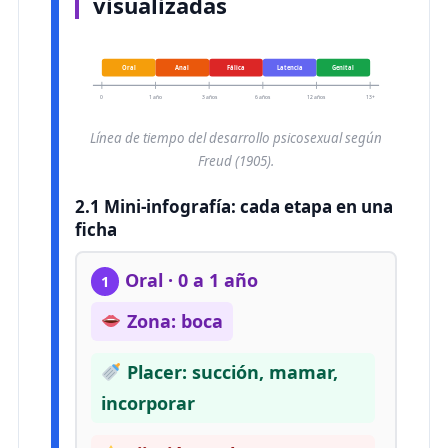
visualizadas
Oral
Anal
Fálica
Latencia
Genital
0
1 año
3 años
6 años
12 años
13+
Línea de tiempo del desarrollo psicosexual según
Freud (1905).
2.1 Mini-infografía: cada etapa en una
ficha
Oral · 0 a 1 año
1
Zona: boca
Placer: succión, mamar,
incorporar