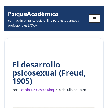
PsiqueAcadémica
Skip
Formación en psicología online para estudiantes y
to
profesionales LATAM
content
El desarrollo
psicosexual (Freud,
1905)
por
Ricardo De Castro King
4 de julio de 2026