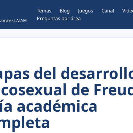
Temas
Blog
Juegos
Canal
Vide
Preguntas por área
esionales LATAM
apas del desarroll
icosexual de Freu
ía académica
mpleta