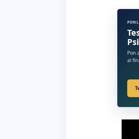
PONL
Te
Ps
Pon a
al fi
T