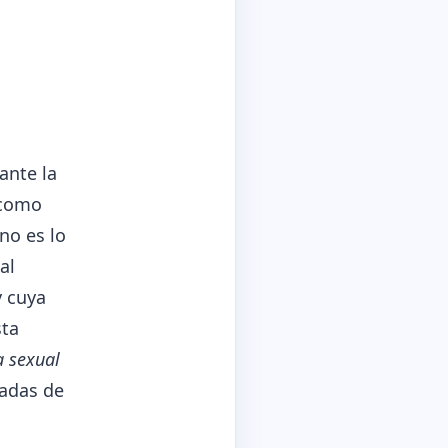
ante la
 como
no es lo
al
y cuya
sta
a sexual
tadas de