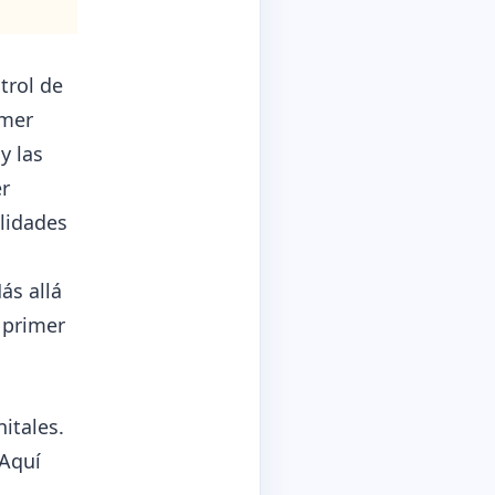
trol de
imer
y las
r
lidades
ás allá
l primer
itales.
 Aquí