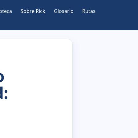
oteca
Sobre Rick
Glosario
Rutas
o
d: