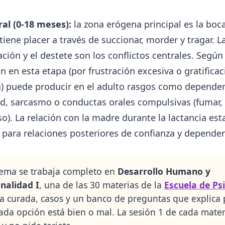
ral (0-18 meses):
la zona erógena principal es la boca
iene placer a través de succionar, morder y tragar. L
ción y el destete son los conflictos centrales. Según
ión en esta etapa (por frustración excesiva o gratifica
a) puede producir en el adulto rasgos como dependen
ad, sarcasmo o conductas orales compulsivas (fumar,
o). La relación con la madre durante la lactancia est
a para relaciones posteriores de confianza y dependen
tema se trabaja completo en
Desarrollo Humano y
nalidad I
, una de las 30 materias de la
Escuela de Ps
ra curada, casos y un banco de preguntas que explica 
ada opción está bien o mal. La sesión 1 de cada mater