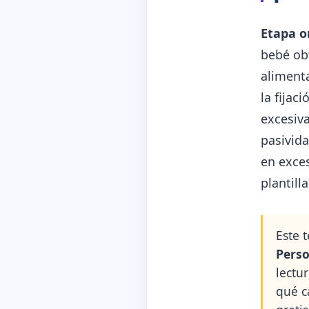
Etapa o
bebé obt
alimenta
la fijac
excesiv
pasivid
en exces
plantill
Este 
Perso
lectu
qué c