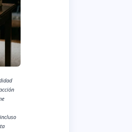
odidad
acción
ne
 incluso
ta