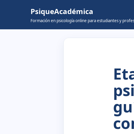
PsiqueAcadémica
Skip
Formación en psicología online para estudiantes y prof
to
content
Et
ps
gu
co