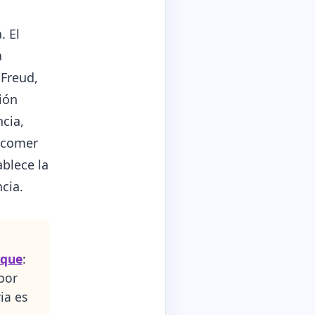
. El
a
 Freud,
ción
cia,
 comer
ablece la
cia.
ique
:
por
ia es