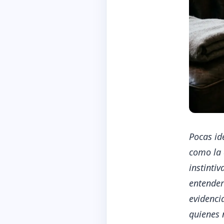
Pocas id
como la 
instinti
entender
evidencia
quienes 