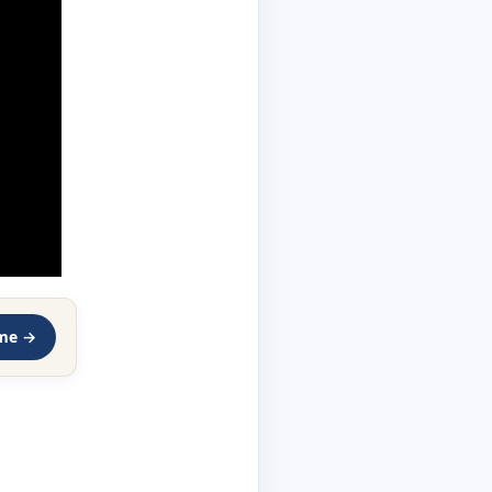
rme →