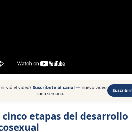
 sirvió el video?
Suscríbete al canal
— nuevo video
Suscribi
cada semana.
 cinco etapas del desarrollo
cosexual