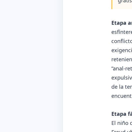
gratis
Etapa a
esfínter
conflict
exigenci
retenien
“anal-re
expulsiv
de la te
encuentr
Etapa fá
El niño 