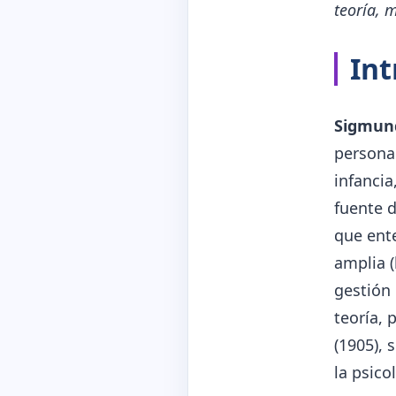
teoría, 
Int
Sigmund
personal
infancia
fuente d
que ente
amplia (
gestión 
teoría,
(1905), 
la psico