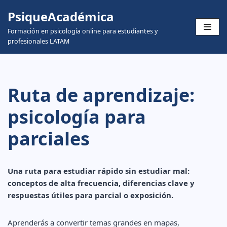
PsiqueAcadémica
Skip
Formación en psicología online para estudiantes y
to
profesionales LATAM
content
Ruta de aprendizaje:
psicología para
parciales
Una ruta para estudiar rápido sin estudiar mal:
conceptos de alta frecuencia, diferencias clave y
respuestas útiles para parcial o exposición.
Aprenderás a convertir temas grandes en mapas,