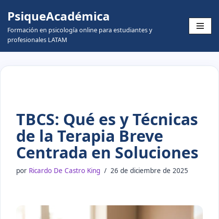
PsiqueAcadémica
Skip
Formación en psicología online para estudiantes y
to
profesionales LATAM
content
TBCS: Qué es y Técnicas
de la Terapia Breve
Centrada en Soluciones
por
Ricardo De Castro King
26 de diciembre de 2025