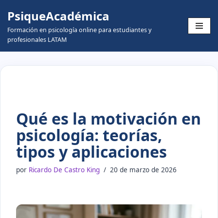
PsiqueAcadémica
Skip
Formación en psicología online para estudiantes y
to
profesionales LATAM
content
Qué es la motivación en
psicología: teorías,
tipos y aplicaciones
por
Ricardo De Castro King
20 de marzo de 2026