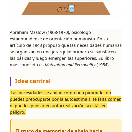
Abraham Maslow (1908-1970), psicólogo
estadounidense de orientación humanista. En su
artículo de 1943 propuso que las necesidades humanas
se organizan en una jerarquía: primero se satisfacen
las básicas y luego emergen las superiores. Su libro
más conocido es
Motivation and Personality
(1954).
Idea central
Las necesidades se apilan como una pirámide: no
puedes preocuparte por la autoestima si te falta comer,
ni puedes pensar en autorrealización si estás en
peligro.
El truco de memoria: de abajo hacia