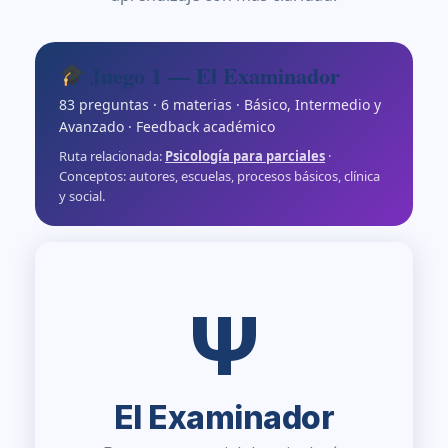
Juego 1 — El Examinador
83 preguntas · 6 materias · Básico, Intermedio y
Avanzado · Feedback académico
Ruta relacionada:
Psicología para parciales
·
Conceptos: autores, escuelas, procesos básicos, clínica
y social.