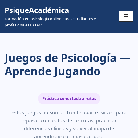
PsiqueAcadémica
Skip
Formación en psicología online para estudiantes y
to
profesionales LATAM
content
Juegos de Psicología —
Aprende Jugando
Práctica conectada a rutas
Estos juegos no son un frente aparte: sirven para
repasar conceptos de las rutas, practicar
diferencias clínicas y volver al mapa de
aprendizaje con más claridad.