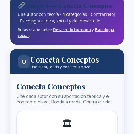
Juego 4 — Conecta Conceptos
Une autor con teoría · 4 categorías · Contrarreloj
· Psicología clínica, social y del desarrollo
Rutas relacionadas:
Desarrollo humano
y
Psicología
social
.