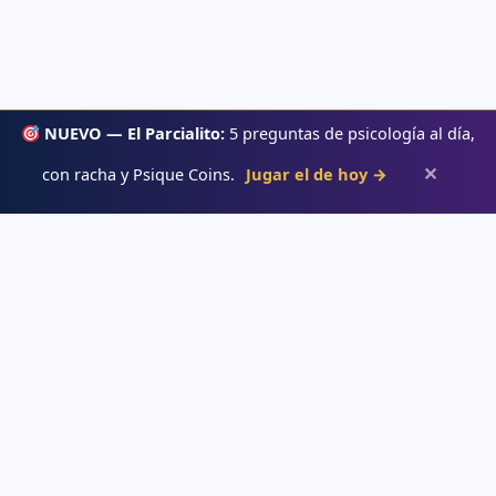
NUEVO — El Parcialito:
5 preguntas de psicología al día,
✕
con racha y Psique Coins.
Jugar el de hoy →
Psiqueacadémica
Recursos abiertos de psicología, salud mental y desarrollo humano
para estudiar con claridad.
APRENDE