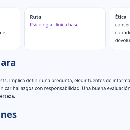
Ruta
Ética
Psicología clínica base
consen
rme
confide
devolu
lara
ests. Implica definir una pregunta, elegir fuentes de inform
unicar hallazgos con responsabilidad. Una buena evaluación
certeza.
unes