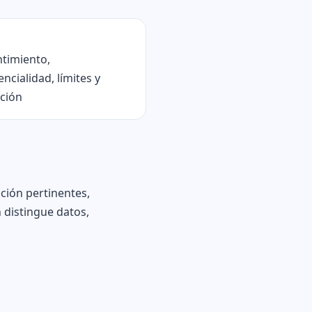
timiento,
ncialidad, límites y
ción
ación pertinentes,
 distingue datos,