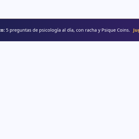
o:
5 preguntas de psicología al día, con racha y Psique Coins.
Ju
RUTAS
→ Rutas de aprendizaje
e psicología
→ Glosario
o
→ YouTube
interactivos
e psicología