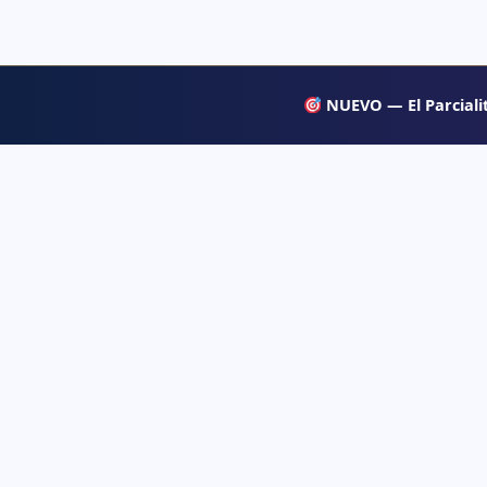
NUEVO — El Parcialit
APRENDE
Psiqueacadémica
→ Blog
Recursos abiertos de psicología, salud mental
y desarrollo humano para estudiar con
→ Temas d
claridad.
→ Glosari
→ Juegos 
→ Tests d