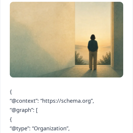
{
“@context”: “https://schema.org”,
“@graph”: [
{
“@type”: “Organization”,