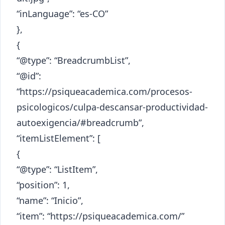
“inLanguage”: “es-CO”
},
{
“@type”: “BreadcrumbList”,
“@id”:
“https://psiqueacademica.com/procesos-
psicologicos/culpa-descansar-productividad-
autoexigencia/#breadcrumb”,
“itemListElement”: [
{
“@type”: “ListItem”,
“position”: 1,
“name”: “Inicio”,
“item”: “https://psiqueacademica.com/”