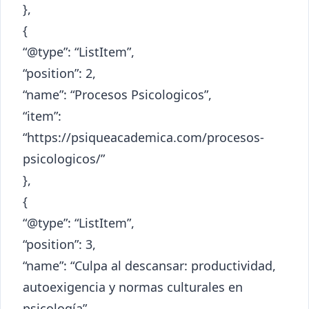
},
{
“@type”: “ListItem”,
“position”: 2,
“name”: “Procesos Psicologicos”,
“item”:
“https://psiqueacademica.com/procesos-
psicologicos/”
},
{
“@type”: “ListItem”,
“position”: 3,
“name”: “Culpa al descansar: productividad,
autoexigencia y normas culturales en
psicología”,