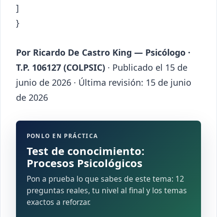
]
}
Por Ricardo De Castro King — Psicólogo ·
T.P. 106127 (COLPSIC)
· Publicado el 15 de
junio de 2026 · Última revisión: 15 de junio
de 2026
PONLO EN PRÁCTICA
Test de conocimiento:
Procesos Psicológicos
Pon a prueba lo que sabes de este tema: 12
preguntas reales, tu nivel al final y los temas
exactos a reforzar.