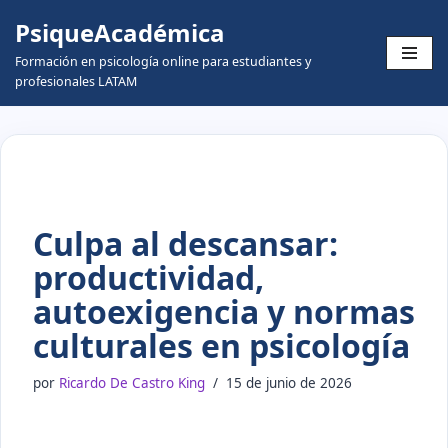
PsiqueAcadémica
Skip
Formación en psicología online para estudiantes y
to
profesionales LATAM
content
Culpa al descansar:
productividad,
autoexigencia y normas
culturales en psicología
por
Ricardo De Castro King
15 de junio de 2026