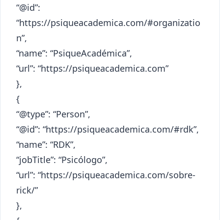
“@id”:
“https://psiqueacademica.com/#organizatio
n”,
“name”: “PsiqueAcadémica”,
“url”: “https://psiqueacademica.com”
},
{
“@type”: “Person”,
“@id”: “https://psiqueacademica.com/#rdk”,
“name”: “RDK”,
“jobTitle”: “Psicólogo”,
“url”: “https://psiqueacademica.com/sobre-
rick/”
},