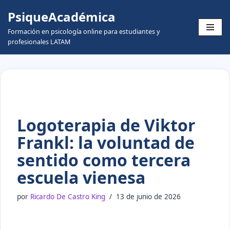
PsiqueAcadémica
Skip
Formación en psicología online para estudiantes y
to
profesionales LATAM
content
Logoterapia de Viktor
Frankl: la voluntad de
sentido como tercera
escuela vienesa
por
Ricardo De Castro King
13 de junio de 2026