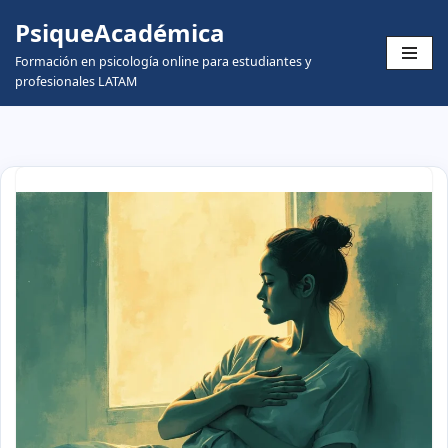
PsiqueAcadémica
Skip
Formación en psicología online para estudiantes y
to
profesionales LATAM
content