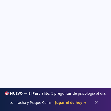
NUEVO — El Parcialito:
5 preguntas de psicología al día,
✕
con racha y Psique Coins.
Jugar el de hoy →