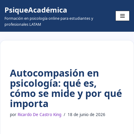
PsiqueAcadémica
Skip
Formación en psicología online para estudiantes y
to
profesionales LATAM
content
Autocompasión en
psicología: qué es,
cómo se mide y por qué
importa
por
Ricardo De Castro King
18 de junio de 2026