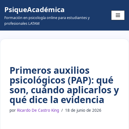
PsiqueAcadémica
Skip
Formación en psicología online para estudiantes y
to
profesionales LATAM
content
Primeros auxilios
psicológicos (PAP): qué
son, cuándo aplicarlos y
qué dice la evidencia
por
Ricardo De Castro King
18 de junio de 2026