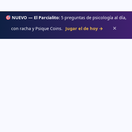
NUEVO — El Parcialito:
5 preguntas de psicología al día,
✕
con racha y Psique Coins.
Jugar el de hoy →
Psiqueacadémica
Recursos abiertos de psicología, salud mental y desarrollo humano
para estudiar con claridad.
APRENDE
→ Blog
→ Temas de psicología
→ Glosario