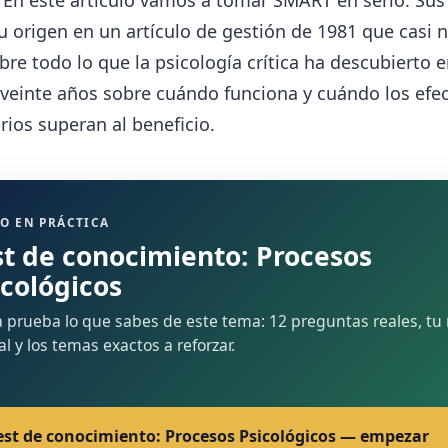
 En este artículo vamos a tomar SMART en serio. Sus
su origen en un artículo de gestión de 1981 que casi 
obre todo lo que la psicología crítica ha descubierto e
 veinte años sobre cuándo funciona y cuándo los efe
ios superan al beneficio.
O EN PRÁCTICA
st de conocimiento: Procesos
icológicos
 prueba lo que sabes de este tema: 12 preguntas reales, tu 
nal y los temas exactos a reforzar.
est de conocimiento: Procesos Psicológicos — empezar