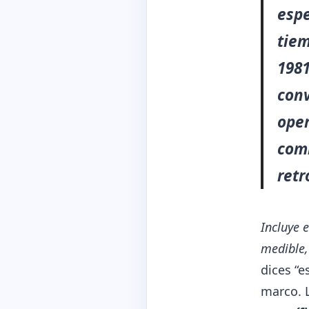
espe
tiem
1981
conv
oper
comb
retr
Incluye 
medible,
dices “e
marco. L