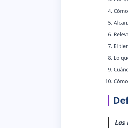
Cómo 
Alcanz
Relev
El ti
Lo que
Cuánd
Cómo 
Def
Las 