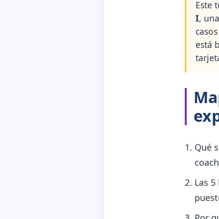
Este 
I
, un
casos
está 
tarjet
Map
ex
Qué s
coach
Las 5
puest
Por q