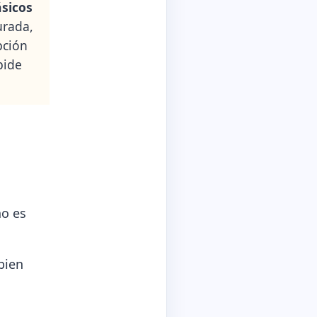
ásicos
urada,
pción
pide
no es
bien