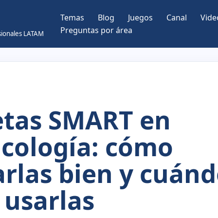
Temas
Blog
Juegos
Canal
Vide
Preguntas por área
esionales LATAM
tas SMART en
icología: cómo
jarlas bien y cuán
 usarlas