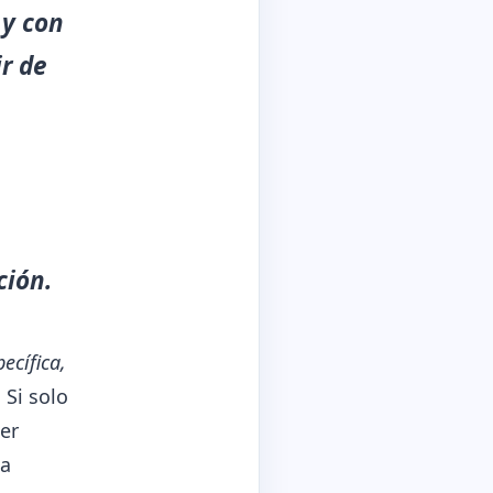
 y con
ir de
ción.
ecífica,
.
Si solo
er
da