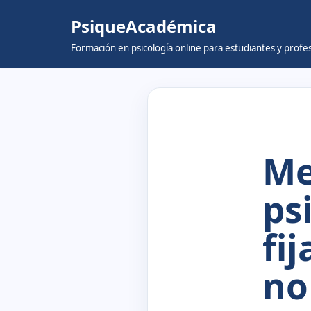
PsiqueAcadémica
Skip
Formación en psicología online para estudiantes y prof
to
content
Me
ps
fi
no