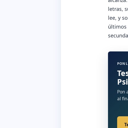
alcanza.
letras, 
lee, y s
últimos
secundar
PONL
Te
Ps
Pon a
al fi
T