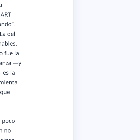
u
MART
ondo”.
La del
nables,
 fue la
canza —y
 es la
amienta
 que
n poco
n no