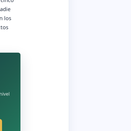
 cinco
nadie
n los
ctos
nivel