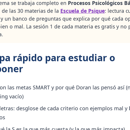
tema se trabaja completo en
Procesos Psicológicos B
a de las 30 materias de la
Escuela de Psique
: lectura c
 y un banco de preguntas que explica por qué cada o
bien o mal. La sesión 1 de cada materia es gratis y no 
a.
a rápido para estudiar o
poner
on las metas SMART y por qué Doran las pensó así (
ing vacío)
 letras: desglose de cada criterio con ejemplos mal y 
os
ué la S es la que más cuesta (y la que más impacta)