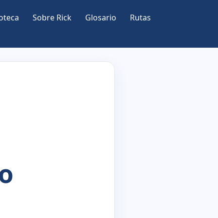
oteca
Sobre Rick
Glosario
Rutas
do