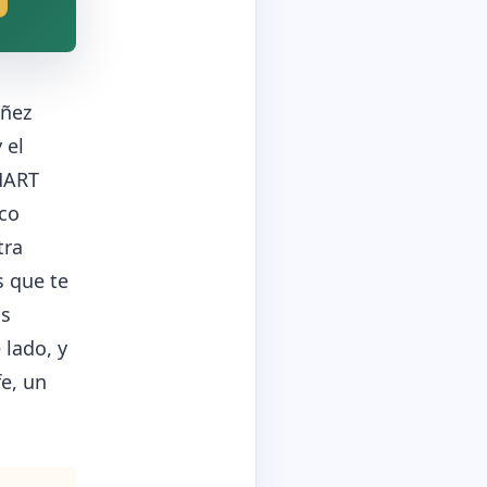
óñez
 el
MART
co
tra
s que te
ás
 lado, y
fe, un