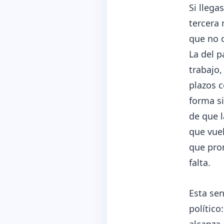
Si llega
tercera 
que no c
La del p
trabajo,
plazos c
forma s
de que l
que vue
que pro
falta.
Esta se
polític