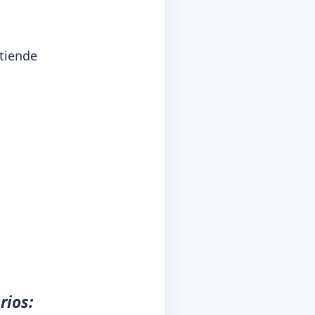
ntiende
rios: