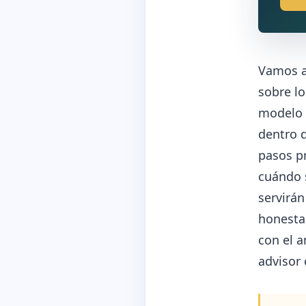
Vamos a 
sobre lo
modelo 
dentro 
pasos p
cuándo s
servirá
honesta 
con el a
advisor 