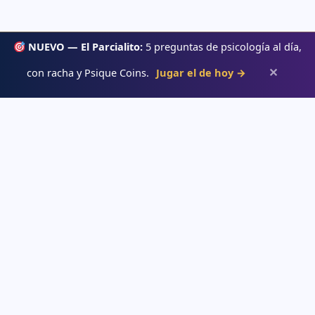
NUEVO — El Parcialito:
5 preguntas de psicología al día,
✕
con racha y Psique Coins.
Jugar el de hoy →
Psiqueacadémica
Recursos abiertos de psicología, salud mental y desarrollo humano
para estudiar con claridad.
APRENDE
→ Blog
→ Temas de psicología