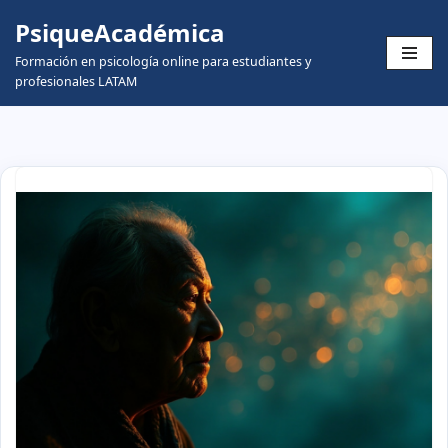
PsiqueAcadémica
Skip
Formación en psicología online para estudiantes y
to
profesionales LATAM
content