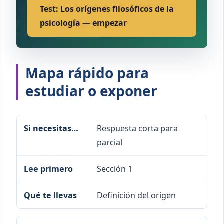
Test: Los orígenes filosóficos de la
psicología — empezar
Mapa rápido para
estudiar o exponer
Respuesta corta para
Si necesitas…
Lee primero
Qué te ll
parcial
Sección 1
Definición del origen