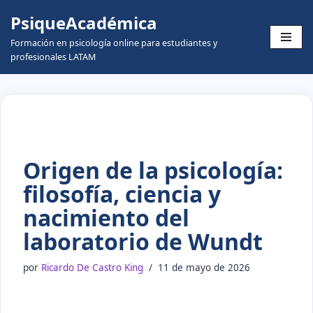
PsiqueAcadémica
Skip
Formación en psicología online para estudiantes y
to
profesionales LATAM
content
Origen de la psicología:
filosofía, ciencia y
nacimiento del
laboratorio de Wundt
por
Ricardo De Castro King
11 de mayo de 2026