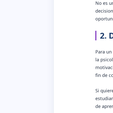
No es un
decision
oportuni
2. 
Para un 
la psico
motivaci
fin de c
Si quier
estudian
de apren