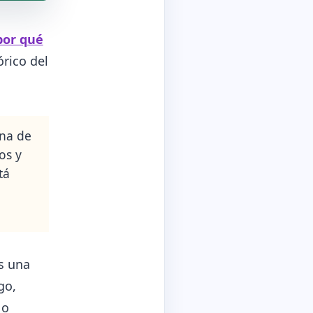
por qué
rico del
una de
os y
tá
Es una
go,
 o