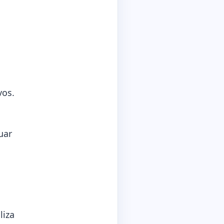
vos.
uar
liza