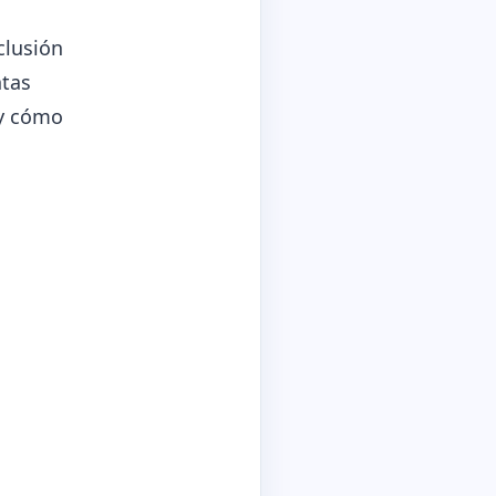
clusión
ntas
 y cómo