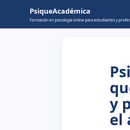
PsiqueAcadémica
Skip
Formación en psicología online para estudiantes y prof
to
content
Ps
qu
y 
el