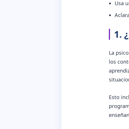
Usa u
Aclar
1. 
La psic
los cont
aprendiz
situacio
Esto inc
programa
enseñanz