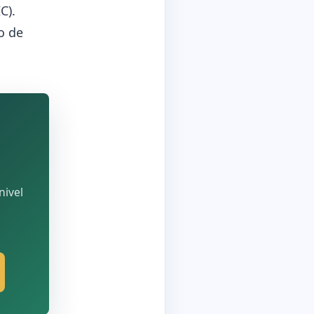
C).
o de
nivel