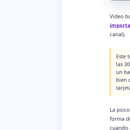
Video b
importa
canal).
Este 
las 3
un ba
bien 
tarjet
La psico
forma d
cuando a