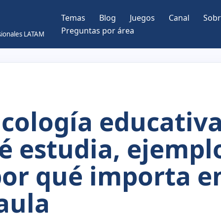
Temas
Blog
Juegos
Canal
Sobr
Preguntas por área
esionales LATAM
icología educativa
é estudia, ejempl
por qué importa e
 aula