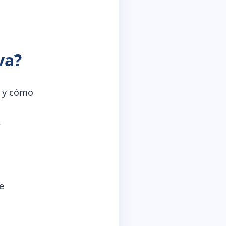
va?
s y cómo
e
e