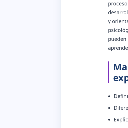
procesos
desarrol
y orien
psicoló
pueden 
aprender
Map
ex
Defin
Difer
Explic