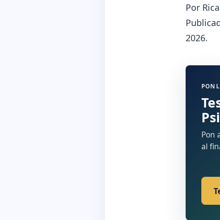
Por Rica
Publicad
2026.
PONL
Te
Ps
Pon a
al fi
T