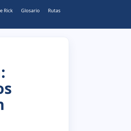
e Rick
Glosario
Rutas
:
os
n