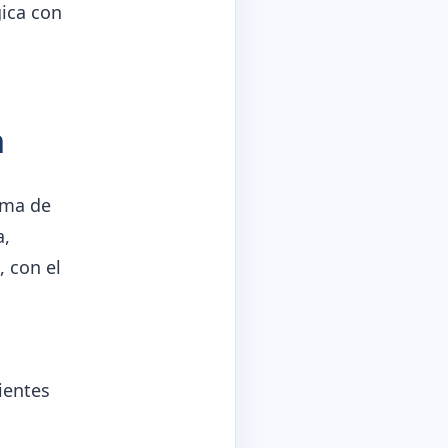
gica con
n
rama de
a,
, con el
ientes