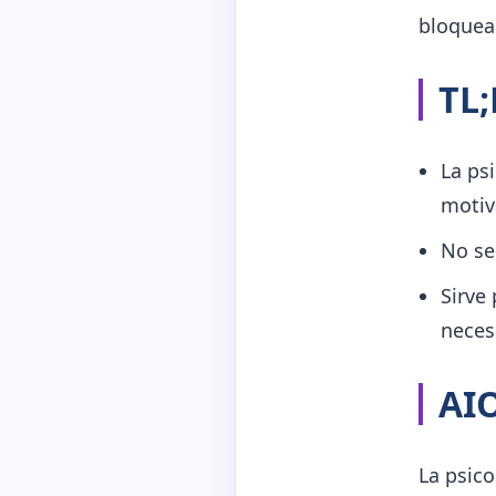
bloquea
TL
La ps
motiv
No se
Sirve
neces
AI
La psico