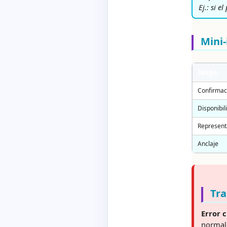
Ej.: si e
Mini-
Sesgo
Confirmac
Disponibil
Represent
Anclaje
Tra
Error c
normale