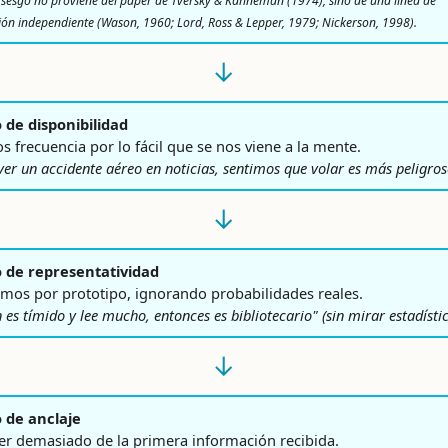
 sesgo no proviene del paper de Tversky & Kahneman (1974), sino de una línea de
ión independiente (Wason, 1960; Lord, Ross & Lepper, 1979; Nickerson, 1998).
↓
o de disponibilidad
 frecuencia por lo fácil que se nos viene a la mente.
s ver un accidente aéreo en noticias, sentimos que volar es más peligros
↓
o de representatividad
amos por prototipo, ignorando probabilidades reales.
n es tímido y lee mucho, entonces es bibliotecario" (sin mirar estadísti
↓
o de anclaje
r demasiado de la primera información recibida.