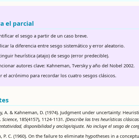
a el parcial
ntificar el sesgo a partir de un caso breve.
licar la diferencia entre sesgo sistemático y error aleatorio.
tinguir heurística (atajo) de sesgo (error predecible).
cionar autores clave: Kahneman, Tversky y año del Nobel 2002.
r el acrónimo para recordar los cuatro sesgos clásicos.
tes
y, A. & Kahneman, D. (1974). Judgment under uncertainty: Heurist
.
Science
, 185(4157), 1124-1131.
[Describe las tres heurísticas clásicas
ntatividad, disponibilidad y anclaje/ajuste. No incluye el sesgo de con
 P. C. (1960). On the failure to eliminate hypotheses in a conceptu