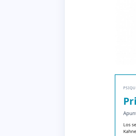
PSIQU
Pr
Apunt
Los se
Kahnem