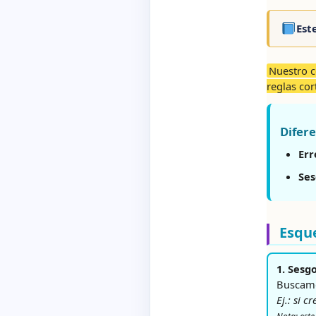
Est
Nuestro c
reglas cor
Difere
Err
Ses
Esque
1. Sesg
Buscamo
Ej.: si c