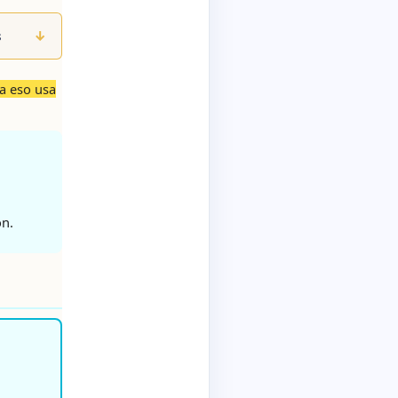
s
↓
a eso usa
ón.