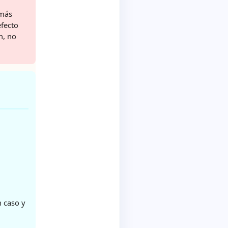
 más
fecto
n, no
n caso y