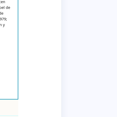
cen
bel de
de
979;
n y