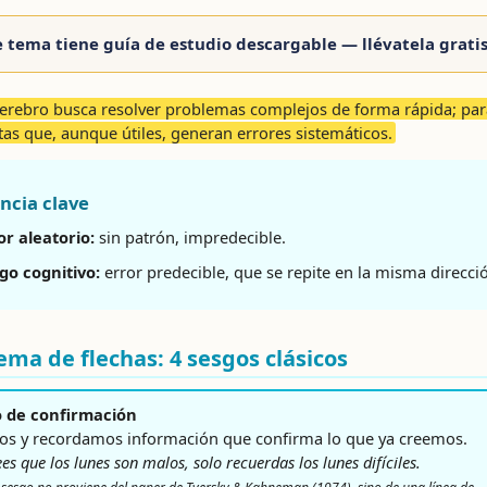
e tema tiene guía de estudio descargable — llévatela grati
erebro busca resolver problemas complejos de forma rápida; par
tas que, aunque útiles, generan errores sistemáticos.
ncia clave
or aleatorio:
sin patrón, impredecible.
go cognitivo:
error predecible, que se repite en la misma direcci
ma de flechas: 4 sesgos clásicos
o de confirmación
s y recordamos información que confirma lo que ya creemos.
rees que los lunes son malos, solo recuerdas los lunes difíciles.