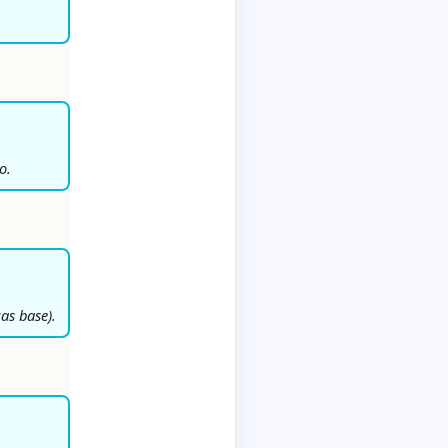
o.
cas base).