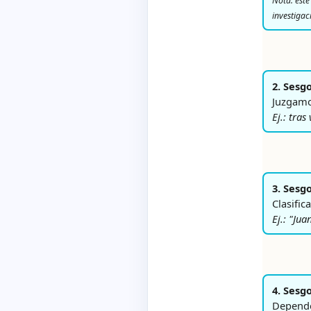
Nota: este
investigac
2. Sesg
Juzgamos
Ej.: tra
3. Sesg
Clasific
Ej.: "Jua
4. Sesg
Depende