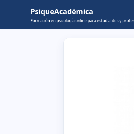
PsiqueAcadémica
Skip
Formación en psicología online para estudiantes y prof
to
content