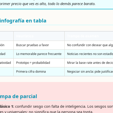
l primer precio que ves es alto, todo lo demás parece barato.
infografía en tabla
Heurística
Trampa de examen
ión
Buscar pruebas a favor
No confundir con desear que alg
idad
Lo memorable parece frecuente
Noticias recientes no son estadís
atividad
Prototipo = probabilidad
Mirar la base rate antes de decidi
Primera cifra domina
Negociar sin ancla: pide justificar
mpa de parcial
lásico 1:
confundir sesgo con falta de inteligencia. Los sesgos so
s y universales; no significa que la persona sea tonta.