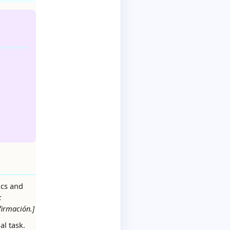
ics and
:
firmación.]
al task.