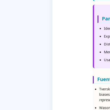
Par
Ide
Exp
Dis
Men
Usa
Fuen
Tversk
biases
represe
Wason,