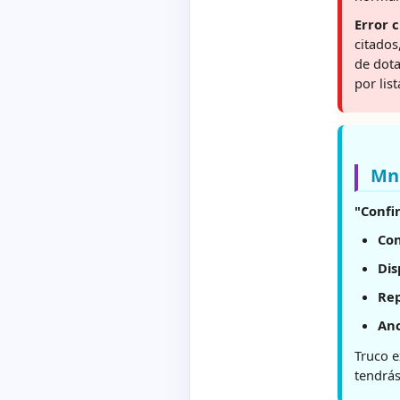
Error c
citados
de dota
por lista
Mn
"Confi
Con
Dis
Rep
Anc
Truco e
tendrás