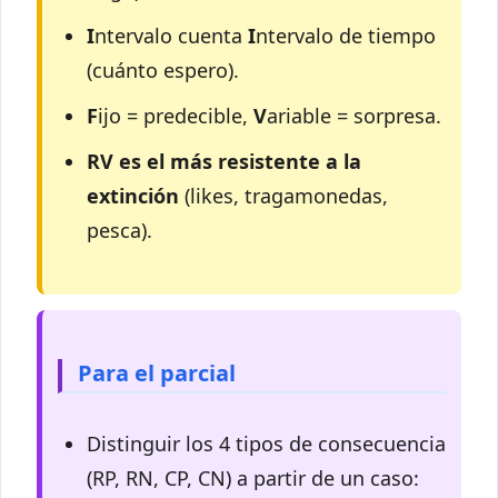
I
ntervalo cuenta
I
ntervalo de tiempo
(cuánto espero).
F
ijo = predecible,
V
ariable = sorpresa.
RV es el más resistente a la
extinción
(likes, tragamonedas,
pesca).
Para el parcial
Distinguir los 4 tipos de consecuencia
(RP, RN, CP, CN) a partir de un caso: