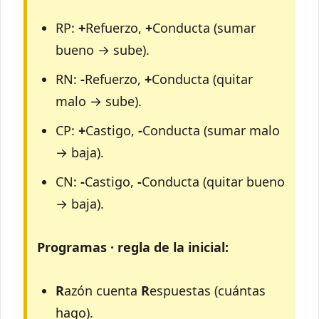
RP:
+
Refuerzo,
+
Conducta (sumar
bueno → sube).
RN:
-
Refuerzo,
+
Conducta (quitar
malo → sube).
CP:
+
Castigo,
-
Conducta (sumar malo
→ baja).
CN:
-
Castigo,
-
Conducta (quitar bueno
→ baja).
Programas · regla de la inicial:
R
azón cuenta
R
espuestas (cuántas
hago).