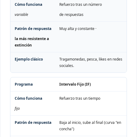
Refuerzo tras un número
variable
de respuestas
Muy alta y constante ·
la más resistente a
extinción
Tragamonedas, pesca, likes en redes
sociales.
Intervalo Fijo (IF)
Refuerzo tras un tiempo
fijo
Baja al inicio, sube al final (curva "en
concha")