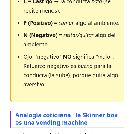
C = Castigo
→ la conducta
baja
(se
repite menos).
P (Positivo)
=
sumar
algo al ambiente.
N (Negativo)
=
restar/quitar
algo del
ambiente.
Ojo: "negativo"
NO
significa "malo".
Refuerzo negativo es
bueno
para la
conducta (la sube), porque quita algo
aversivo.
Analogía cotidiana · la Skinner box
es una vending machine