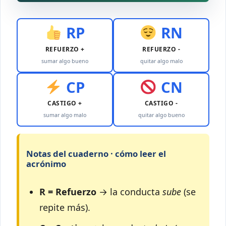
RP
RN
REFUERZO +
REFUERZO -
sumar algo bueno
quitar algo malo
CP
CN
CASTIGO +
CASTIGO -
sumar algo malo
quitar algo bueno
Notas del cuaderno · cómo leer el
acrónimo
R = Refuerzo
→ la conducta
sube
(se
repite más).