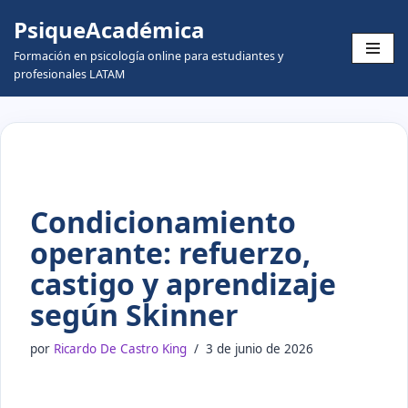
PsiqueAcadémica
Skip
Formación en psicología online para estudiantes y
to
profesionales LATAM
content
Condicionamiento
operante: refuerzo,
castigo y aprendizaje
según Skinner
por
Ricardo De Castro King
3 de junio de 2026