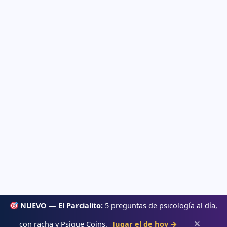
NUEVO — El Parcialito:
5 preguntas de psicología al día,
✕
con racha y Psique Coins.
Jugar el de hoy →