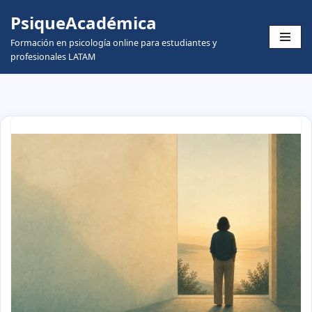
PsiqueAcadémica
Skip
Formación en psicología online para estudiantes y
to
profesionales LATAM
content