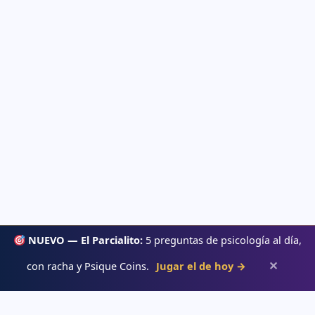
NUEVO — El Parcialito:
5 preguntas de psicología al día,
✕
con racha y Psique Coins.
Jugar el de hoy →