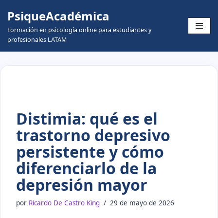
PsiqueAcadémica
Skip
Formación en psicología online para estudiantes y
to
profesionales LATAM
content
Distimia: qué es el
trastorno depresivo
persistente y cómo
diferenciarlo de la
depresión mayor
por
Ricardo De Castro King
29 de mayo de 2026