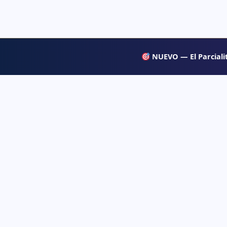
NUEVO — El Parcialit
APRENDE
Psiqueacadémica
→ Blog
Recursos abiertos de psicología, salud mental
y desarrollo humano para estudiar con
→ Temas d
claridad.
→ Glosari
→ Juegos 
→ Tests d