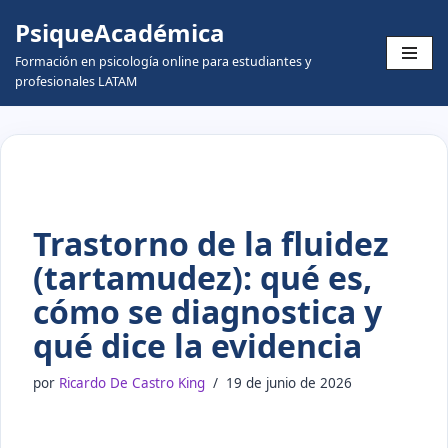
PsiqueAcadémica
Skip
Formación en psicología online para estudiantes y
to
profesionales LATAM
content
Trastorno de la fluidez
(tartamudez): qué es,
cómo se diagnostica y
qué dice la evidencia
por
Ricardo De Castro King
19 de junio de 2026