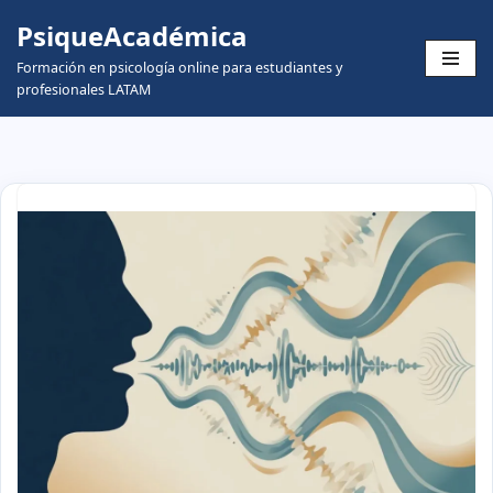
PsiqueAcadémica
Skip
Formación en psicología online para estudiantes y
to
profesionales LATAM
content