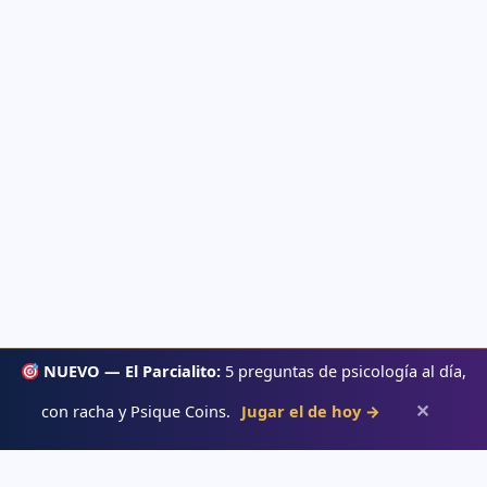
NUEVO — El Parcialito:
5 preguntas de psicología al día,
✕
con racha y Psique Coins.
Jugar el de hoy →