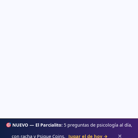
NUEVO — El Parcialito:
5 preguntas de psicología al día,
✕
con racha y Psique Coins.
Jugar el de hoy →