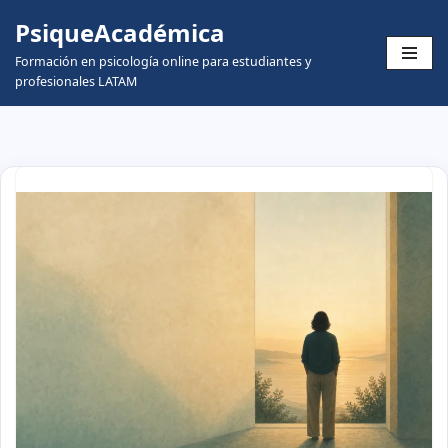
PsiqueAcadémica
Skip
Formación en psicología online para estudiantes y
to
profesionales LATAM
content