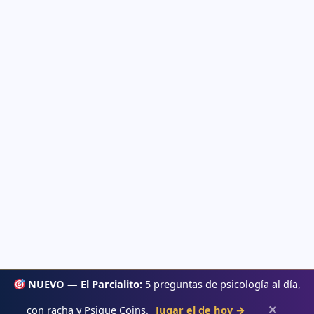
NUEVO — El Parcialito:
5 preguntas de psicología al día,
✕
con racha y Psique Coins.
Jugar el de hoy →