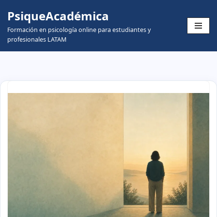
PsiqueAcadémica
Skip
Formación en psicología online para estudiantes y
to
profesionales LATAM
content