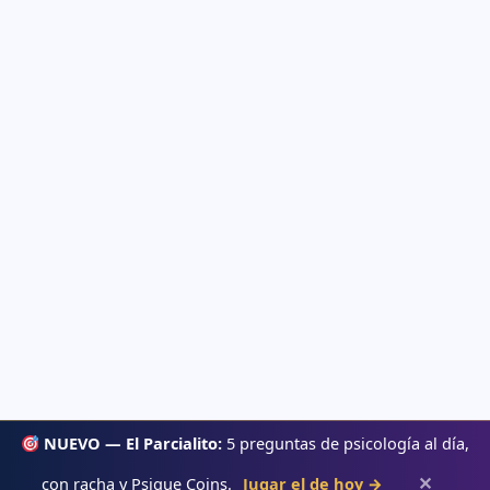
NUEVO — El Parcialito:
5 preguntas de psicología al día,
✕
con racha y Psique Coins.
Jugar el de hoy →