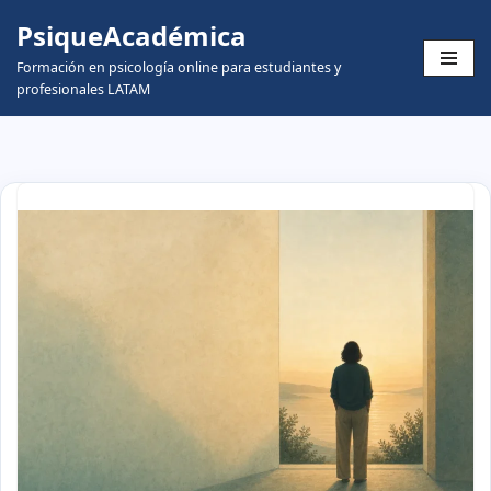
PsiqueAcadémica
Skip
Formación en psicología online para estudiantes y
to
profesionales LATAM
content