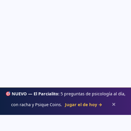
NUEVO — El Parcialito:
5 preguntas de psicología al día,
✕
con racha y Psique Coins.
Jugar el de hoy →