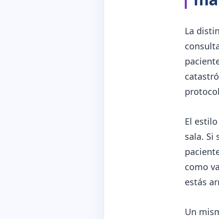
La disti
consulta
paciente
catastró
protocol
El estil
sala. S
paciente
como vac
estás a
Un mism