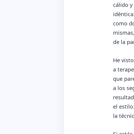
cálido y
idéntica
como dos
mismas, 
de la pa
He visto
a terap
que pare
a los s
resultad
el estil
la técni
Si estás