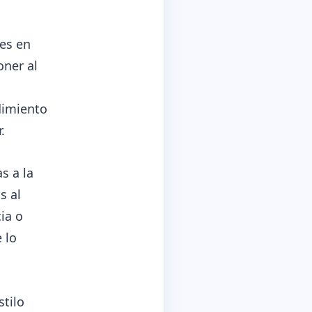
ves en
oner al
edimiento
.
s a la
s al
cia o
 lo
tilo