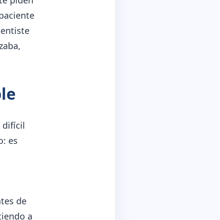
paciente
sentiste
zaba,
le
difícil
o: es
ntes de
tiendo a