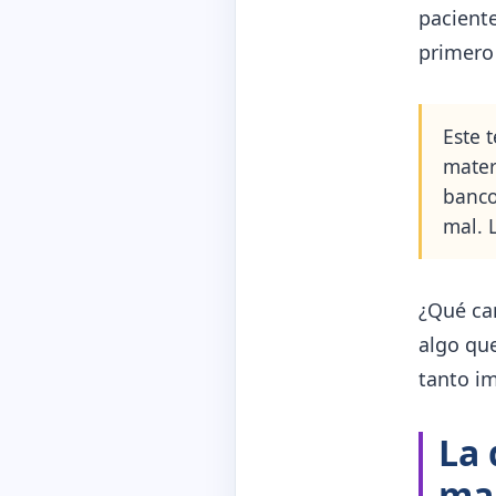
pacient
primero
Este 
mater
banco
mal. 
¿Qué ca
algo que
tanto i
La 
ma