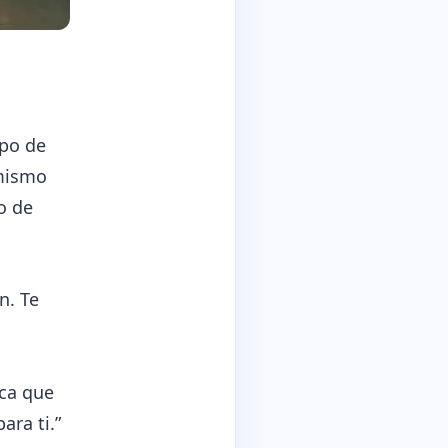
ipo de
 mismo
o de
n. Te
ica que
ara ti.”