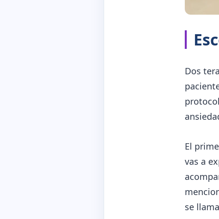
Esc
Dos ter
pacient
protocol
ansieda
El prime
vas a ex
acompañ
menciona
se llama