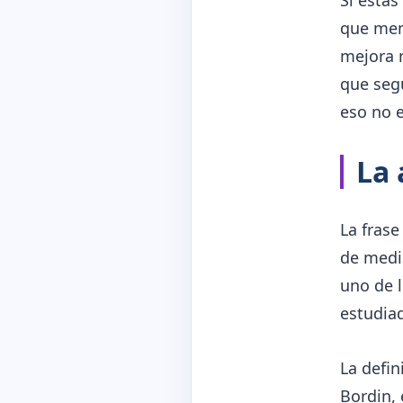
que memo
mejora n
que segu
eso no e
La 
La frase
de medir
uno de 
estudiad
La defin
Bordin, 