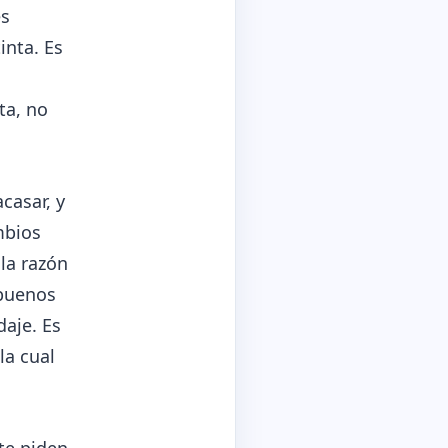
es
inta. Es
ta, no
casar, y
mbios
la razón
 buenos
daje. Es
la cual
te piden