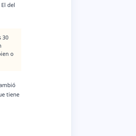
El del
s 30
n
bien o
Cambió
ue tiene