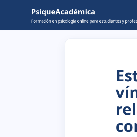
PsiqueAcadémica
Skip
Formación en psicología online para estudiantes y prof
to
content
Es
ví
re
co