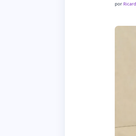
por
Ricar