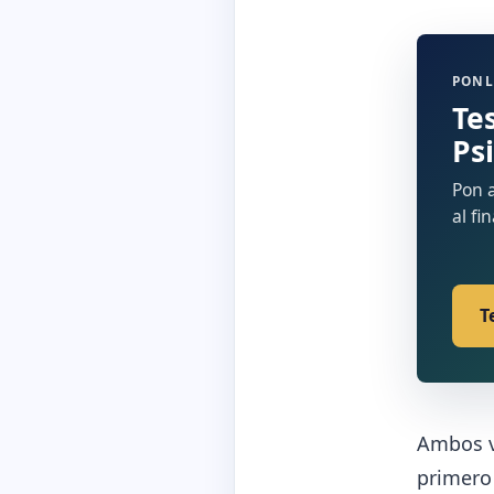
PONL
Te
Ps
Pon a
al fi
T
Ambos v
primero 