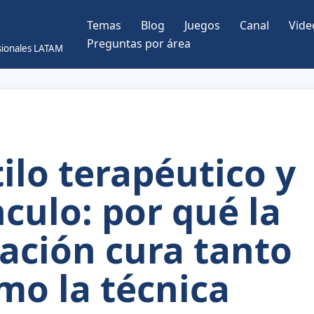
Temas
Blog
Juegos
Canal
Vide
Preguntas por área
esionales LATAM
tilo terapéutico y
nculo: por qué la
lación cura tanto
mo la técnica