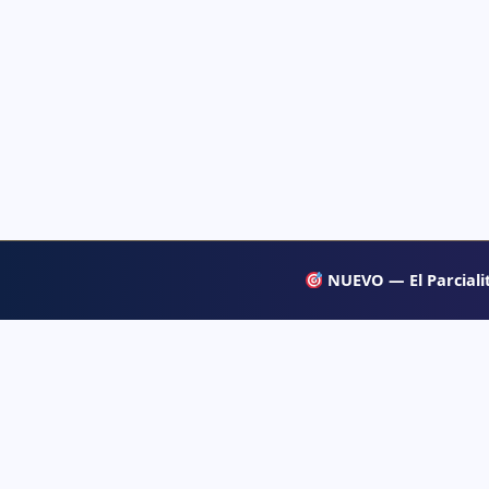
NUEVO — El Parcialit
APRENDE
Psiqueacadémica
→ Blog
Recursos abiertos de psicología, salud mental