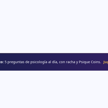
o:
5 preguntas de psicología al día, con racha y Psique Coins.
Ju
RUTAS
→ Rutas de aprendizaje