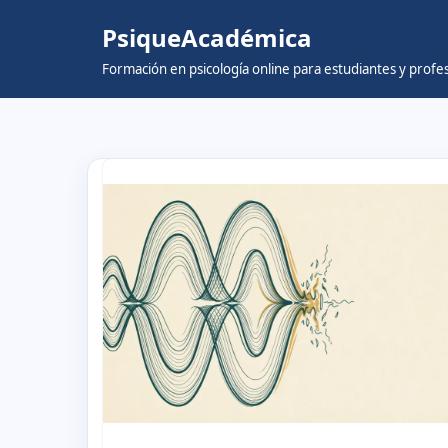
PsiqueAcadémica
Skip
Formación en psicología online para estudiantes y prof
to
content