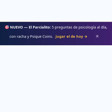
NUEVO — El Parcialito:
5 preguntas de psicología al día,
✕
con racha y Psique Coins.
Jugar el de hoy →
Psiqueacadémica
Recursos abiertos de psicología, salud mental y desarrollo humano
para estudiar con claridad.
APRENDE
→ Blog