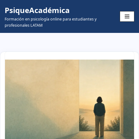
PsiqueAcadémica
Skip
Formación en psicología online para estudiantes y
to
profesionales LATAM
content