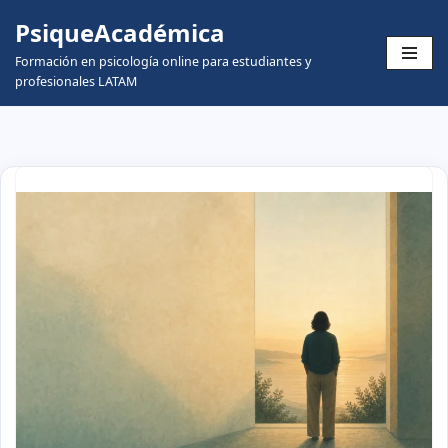
PsiqueAcadémica
Skip
Formación en psicología online para estudiantes y
to
profesionales LATAM
content