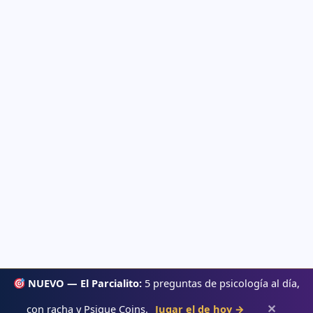
NUEVO — El Parcialito:
5 preguntas de psicología al día,
✕
con racha y Psique Coins.
Jugar el de hoy →