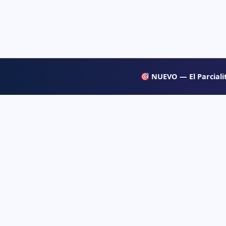
NUEVO — El Parcialit
APRENDE
Psiqueacadémica
→ Blog
Recursos abiertos de psicología, salud mental
y desarrollo humano para estudiar con
→ Temas d
claridad.
→ Glosari
→ Juegos 