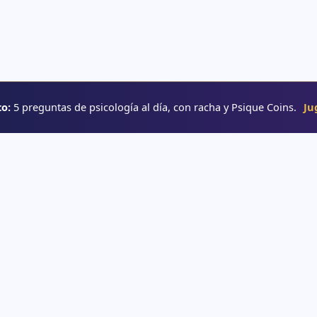
o:
5 preguntas de psicología al día, con racha y Psique Coins.
Ju
RUTAS
→ Rutas de aprendizaje
e psicología
→ Glosario
o
→ YouTube
interactivos