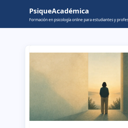
PsiqueAcadémica
Skip
Formación en psicología online para estudiantes y prof
to
content