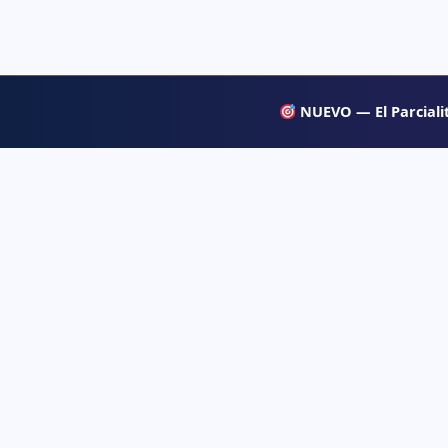
NUEVO — El Parcialit
APRENDE
Psiqueacadémica
→ Blog
Recursos abiertos de psicología, salud mental
y desarrollo humano para estudiar con
→ Temas d
claridad.
→ Glosari
→ Juegos 
→ Tests d