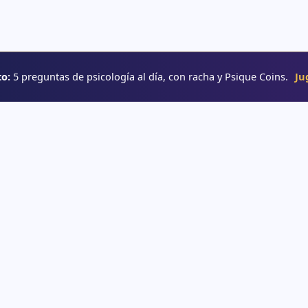
o:
5 preguntas de psicología al día, con racha y Psique Coins.
Ju
RUTAS
→ Rutas de aprendizaje
e psicología
→ Glosario
o
→ YouTube
interactivos
e psicología