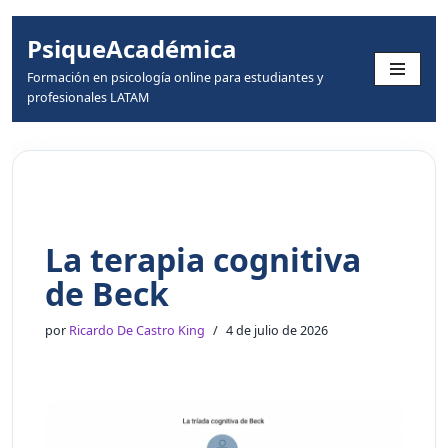
PsiqueAcadémica
Skip
Formación en psicología online para estudiantes y
to
profesionales LATAM
content
La terapia cognitiva
de Beck
por
Ricardo De Castro King
4 de julio de 2026