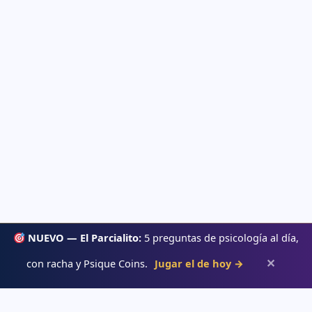
NUEVO — El Parcialito:
5 preguntas de psicología al día,
✕
con racha y Psique Coins.
Jugar el de hoy →