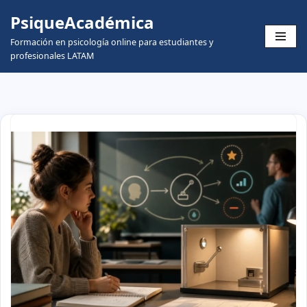
PsiqueAcadémica
Skip
Formación en psicología online para estudiantes y
to
profesionales LATAM
content