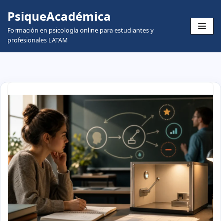
PsiqueAcadémica
Skip
Formación en psicología online para estudiantes y
to
profesionales LATAM
content