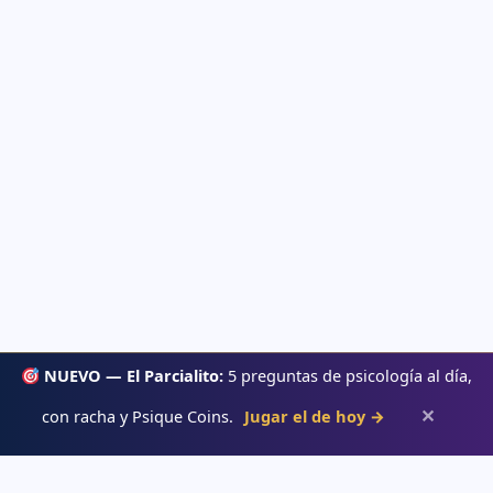
NUEVO — El Parcialito:
5 preguntas de psicología al día,
✕
con racha y Psique Coins.
Jugar el de hoy →