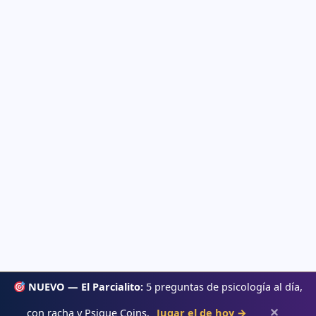
NUEVO — El Parcialito:
5 preguntas de psicología al día,
✕
con racha y Psique Coins.
Jugar el de hoy →