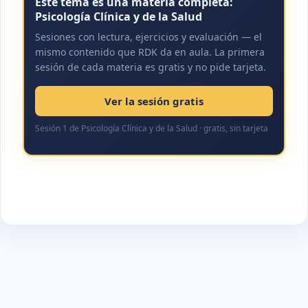
Este tema es una materia completa:
Psicología Clínica y de la Salud
Sesiones con lectura, ejercicios y evaluación — el
mismo contenido que RDK da en aula. La primera
sesión de cada materia es gratis y no pide tarjeta.
Ver la sesión gratis
Sesión 1 de Psicología Clínica y de la Salud · gratis, sin tarjeta