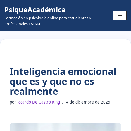
PsiqueAcadémica
Skip
Formación en psicología online para estudiantes y
to
profesionales LATAM
content
Inteligencia emocional
que es y que no es
realmente
por
Ricardo De Castro King
4 de diciembre de 2025