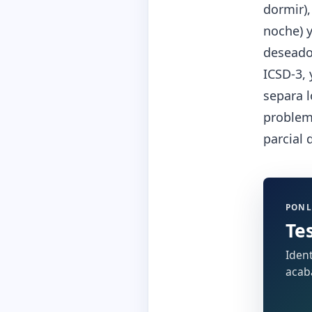
dormir)
noche) 
deseado)
ICSD-3,
separa l
problema
parcial 
PONL
Te
Ident
acaba