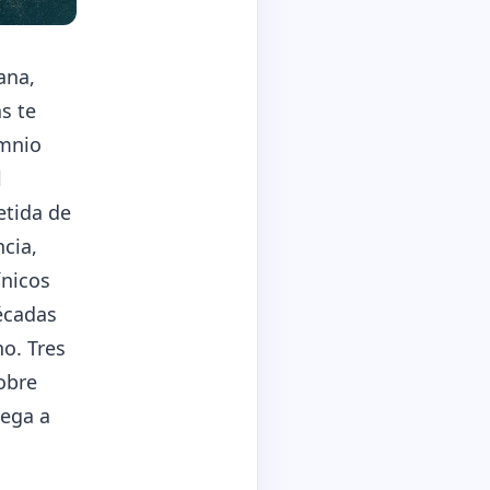
ana,
s te
omnio
l
etida de
cia,
ínicos
décadas
o. Tres
obre
iega a