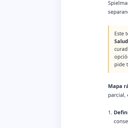
Spielma
separand
Este 
Salud
curad
opció
pide t
Mapa rá
parcial,
Defin
conse