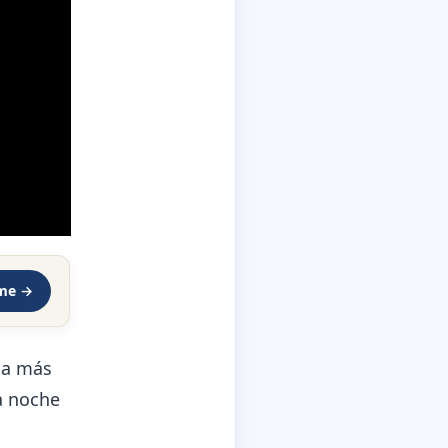
rme →
ica más
a noche