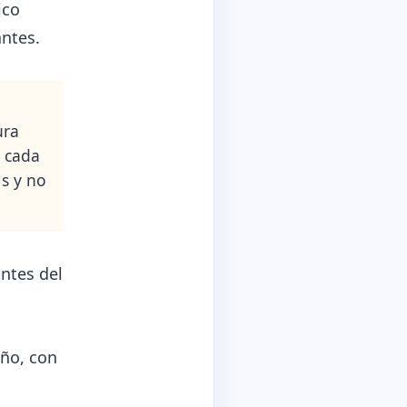
ico
ntes.
ura
é cada
is y no
ntes del
eño, con