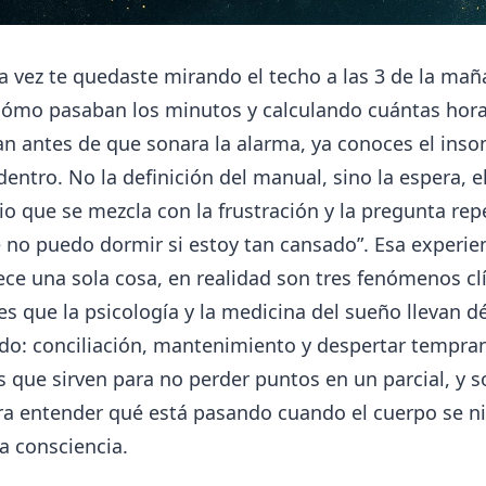
a vez te quedaste mirando el techo a las 3 de la mañ
cómo pasaban los minutos y calculando cuántas hora
n antes de que sonara la alarma, ya conoces el ins
entro. No la definición del manual, sino la espera, e
o que se mezcla con la frustración y la pregunta rep
 no puedo dormir si estoy tan cansado”. Esa experien
ce una sola cosa, en realidad son tres fenómenos cl
es que la psicología y la medicina del sueño llevan 
do: conciliación, mantenimiento y despertar tempran
que sirven para no perder puntos en un parcial, y s
ra entender qué está pasando cuando el cuerpo se n
a consciencia.