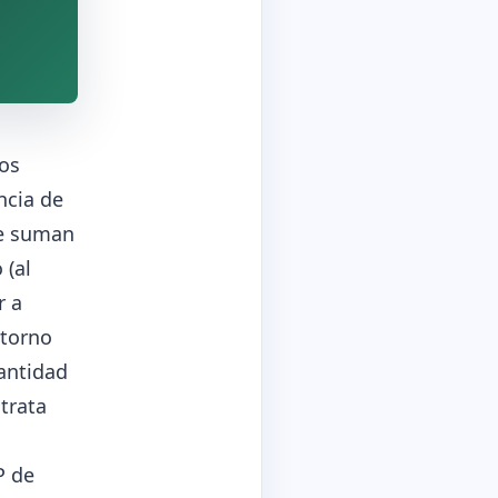
cos
ncia de
ue suman
 (al
r a
storno
cantidad
trata
P de