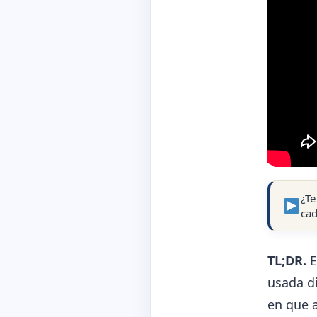
¿Te
ca
TL;DR.
E
usada d
en que 