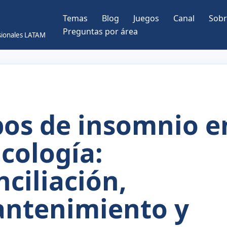
Temas
Blog
Juegos
Canal
Sobr
Preguntas por área
esionales LATAM
pos de insomnio e
icología:
nciliación,
ntenimiento y