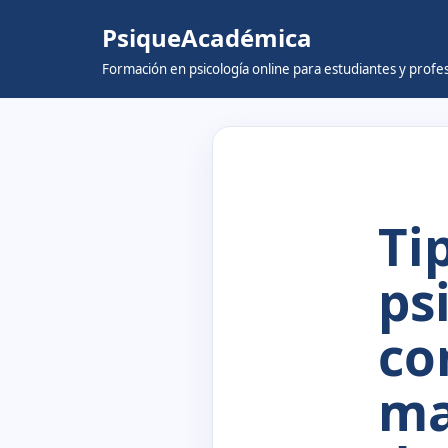
PsiqueAcadémica
Skip
Formación en psicología online para estudiantes y prof
to
content
Ti
ps
co
ma