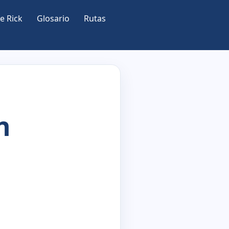
e Rick
Glosario
Rutas
n