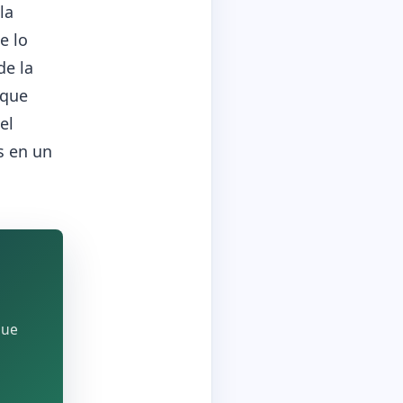
la
e lo
de la
 que
el
s en un
que