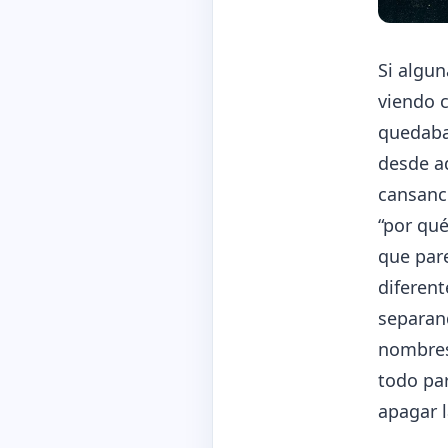
Si algun
viendo 
quedaba
desde ad
cansanci
“por qué
que pare
diferent
separan
nombres 
todo pa
apagar l