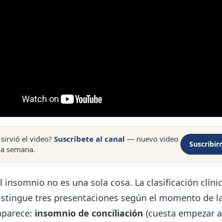
 sirvió el video?
Suscríbete al canal
— nuevo video
Suscribi
da semana.
l insomnio no es una sola cosa. La clasificación clín
istingue tres presentaciones según el momento de l
aparece:
insomnio de conciliación
(cuesta empezar a