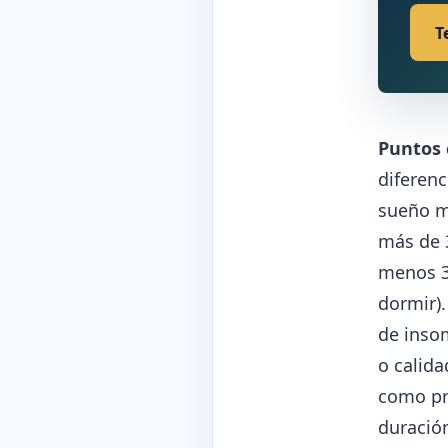
T
Puntos 
diferenc
sueño m
más de 3
menos 3
dormir).
de insom
o calida
como pr
duració