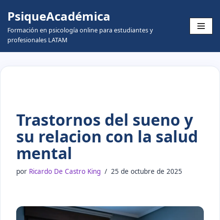
PsiqueAcadémica
Skip
Formación en psicología online para estudiantes y
to
profesionales LATAM
content
Trastornos del sueno y
su relacion con la salud
mental
por
Ricardo De Castro King
25 de octubre de 2025