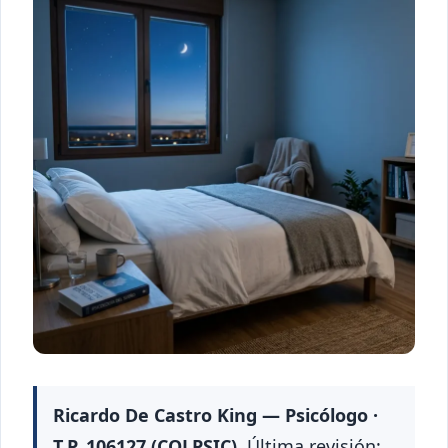
Ricardo De Castro King — Psicólogo ·
T.P. 106127 (COLPSIC).
Última revisión: