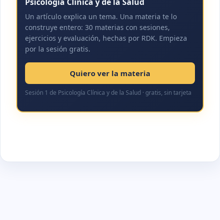
Psicología Clínica y de la Salud
Un artículo explica un tema. Una materia te lo
construye entero: 30 materias con sesiones,
ejercicios y evaluación, hechas por RDK. Empieza
por la sesión gratis.
Quiero ver la materia
Sesión 1 de Psicología Clínica y de la Salud · gratis, sin tarjeta