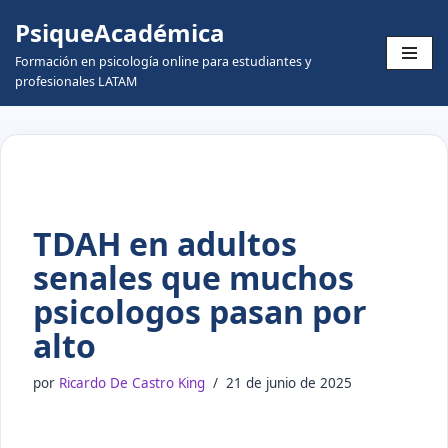
PsiqueAcadémica
Skip
Formación en psicología online para estudiantes y
to
profesionales LATAM
content
TDAH en adultos
senales que muchos
psicologos pasan por
alto
por
Ricardo De Castro King
21 de junio de 2025